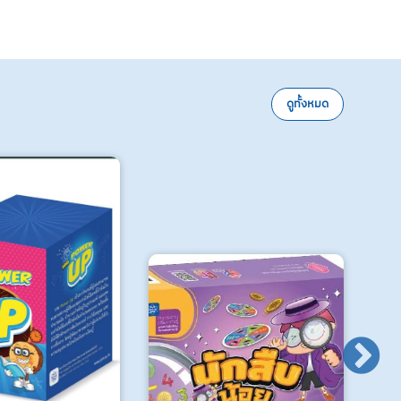
แชร
ดูทั้งหมด
Bal