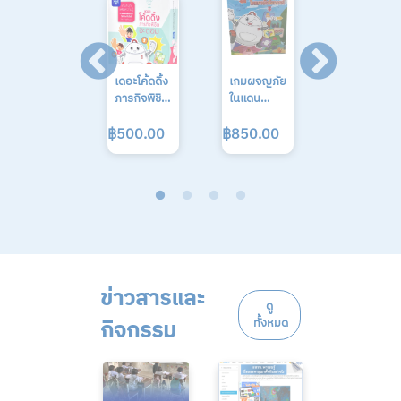
เดอะโค้ดดิ้ง
เกมผจญภัย
เกม Sine-
ภารกิจพิชิต
ในแดน
Cosine
อะตอม
มหัศจรรย์
฿500.00
฿850.00
฿300.00
ข่าวสารและ
ดู
กิจกรรม
ทั้งหมด