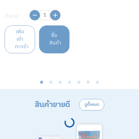
จำนวน
เ
ม
เพิ่ม
ซื้อ
เข้า
สินค้า
ตะกร้า
จ
สินค้าขายดี
ดูทั้งหมด
Loading...