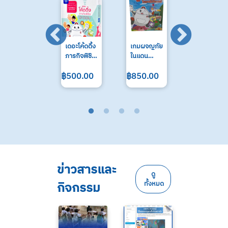
เดอะโค้ดดิ้ง
เกมผจญภัย
เกม Sine-
ภารกิจพิชิต
ในแดน
Cosine
อะตอม
มหัศจรรย์
฿500.00
฿850.00
฿300.00
ข่าวสารและ
ดู
กิจกรรม
ทั้งหมด