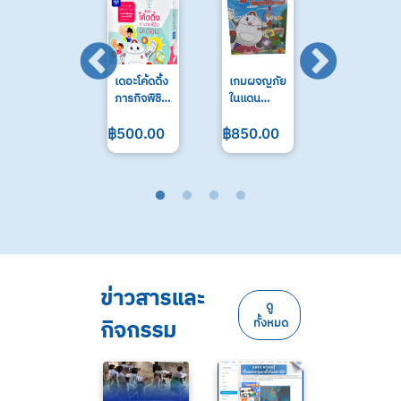
เดอะโค้ดดิ้ง
เกมผจญภัย
เกม Sine-
ภารกิจพิชิต
ในแดน
Cosine
อะตอม
มหัศจรรย์
฿500.00
฿850.00
฿300.00
ข่าวสารและ
ดู
กิจกรรม
ทั้งหมด