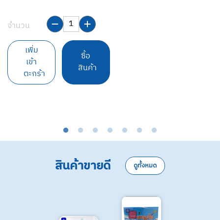
จำนวน
เ
ม
เพิ่ม
ซื้อ
เข้า
สินค้า
ตะกร้า
จ
สินค้าขายดี
ดูทั้งหมด