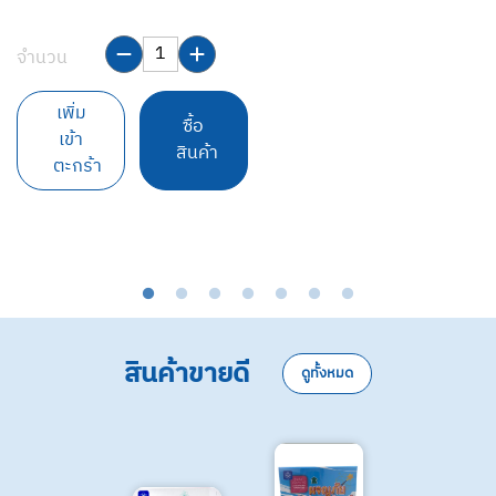
จำนวน
เ
ม
เพิ่ม
ซื้อ
เข้า
สินค้า
ตะกร้า
จ
สินค้าขายดี
ดูทั้งหมด